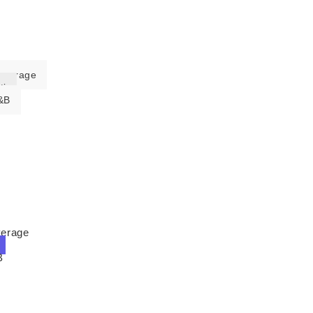
everage
ti
&B
verage
B