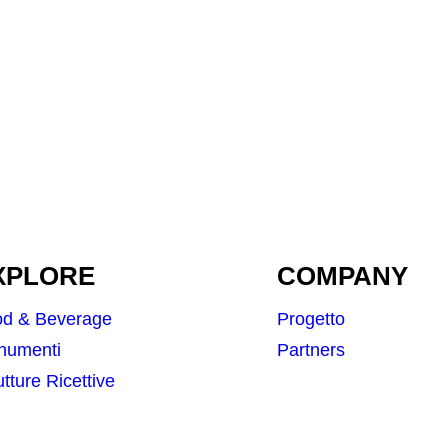
XPLORE
COMPANY
od & Beverage
Progetto
numenti
Partners
utture Ricettive