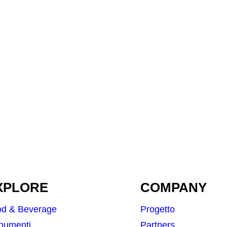
XPLORE
COMPANY
od & Beverage
Progetto
numenti
Partners