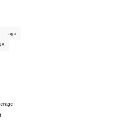
everage
ti
&B
verage
B