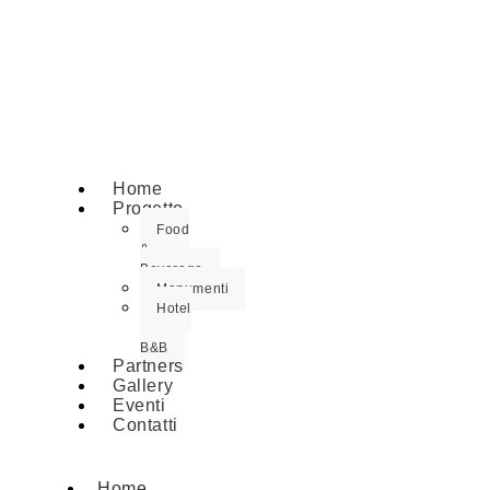
Home
Progetto
Food
&
Beverage
Monumenti
Hotel
–
B&B
Partners
Gallery
Eventi
Contatti
Home