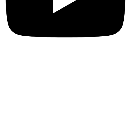
C
ookie Policy
&
Privacy Policy
– Copyright © 2025 powered by
All Rights Reserved